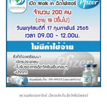
รพ.รวมชัยประชารักษ์ เปิดวอล์ค อิน ฉีดวัคซีนไฟเซอร์