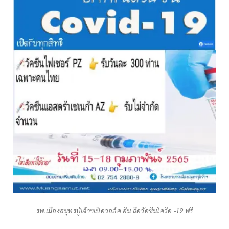
รพ.เมืองสมุทรปู่เจ้าฯเปิดวอล์ค อิน ฉีดวัคซีนโควิด -19 ฟรี