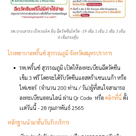
รพ.บางเสาธง เปิดวอล์ค อิน ฉีดวัคซีนโควิด -19 เข็ม 1 เข็ม 2 เข็ม 3 เข็ม
4 เข็มกระตุ้น
โรงพยาบาลพริ้นซ์ สุวรรณภูมิ จังหวัดสมุทรปราการ
รพ.พริ้นซ์ สุวรรณภูมิ เปิดให้ลงทะเบียนฉีดวัคซีน
เข็ม 3 ฟรี โดยจะได้รับวัคซีนแอสตร้าเซนเนก้า หรือ
ไฟเซอร์ (จำนวน 200 ท่าน / วัน)ผู้ที่สนใจสามารถ
ลงทะเบียนออนไลน์ ผ่าน Qr Code หรือ
คลิกที่นี่
ตั้ง
เเต่วันนี้ - 28 กุมภาพันธ์ 2565
หลักฐานนำมายื่นวันรับบริการ