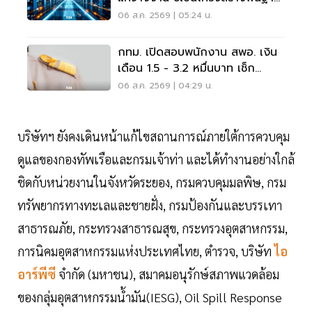
เศรษฐกิจดิจิทัล
06 ส.ค. 2569 | 05:24 น.
กทม. เปิดสอบพนักงาน สพอ. เงิน
เดือน 1.5 - 3.2 หมื่นบาท เช็ก
เงื่อนไข-วิธีสมัครที่นี่
06 ส.ค. 2569 | 04:29 น.
บริษัทฯ ยังคงเดินหน้าแก้ไขสถานการณ์ภายใต้การควบคุม
ดูแลของกองทัพเรือและกรมเจ้าท่า และได้ทำงานอย่างใกล้
ชิดกับหน่วยงานในจังหวัดระยอง, กรมควบคุมมลพิษ, กรม
ทรัพยากรทางทะเลและชายฝั่ง, กรมป้องกันและบรรเทา
สาธารณภัย, กระทรวงสาธารณสุข, กระทรวงอุตสาหกรรม,
การนิคมอุตสาหกรรมแห่งประเทศไทย, ตำรวจ, บริษัท
ไอ
อาร์พีซี
จำกัด (มหาชน), สมาคมอนุรักษ์สภาพแวดล้อม
ของกลุ่มอุตสาหกรรมน้ำมัน(IESG), Oil Spill Response