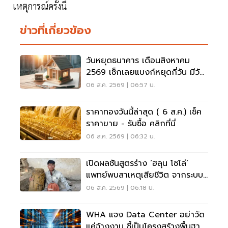
เหตุการณ์ครั้งนี้
ข่าวที่เกี่ยวข้อง
วันหยุดธนาคาร เดือนสิงหาคม
2569 เช็กเลยแบงก์หยุดกี่วัน มีวัน
หยุดยาวไหม
06 ส.ค. 2569 | 06:57 น.
ราคาทองวันนี้ล่าสุด ( 6 ส.ค.) เช็ค
ราคาขาย - รับซื้อ คลิกที่นี่
06 ส.ค. 2569 | 06:32 น.
เปิดผลชันสูตรร่าง ‘ฮลุน โซโล่’
แพทย์พบสาเหตุเสียชีวิต จากระบบ
หัวใจล้มเหลว
06 ส.ค. 2569 | 06:18 น.
WHA แจง Data Center อย่าวัด
แค่จ้างงาน ชี้เป็นโครงสร้างพื้นฐาน