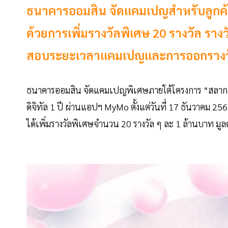
ธนาคารออมสิน จัดแคมเปญสำหรับลูกค้าท
ด้วยการเพิ่มรางวัลพิเศษ 20 รางวัล รา
สอบระยะเวลาแคมเปญและการออกรางวัลท
ธนาคารออมสิน จัดแคมเปญพิเศษภายใต้โครงการ “สลากออมส
ดิจิทัล 1 ปี ผ่านแอปฯ MyMo ตั้งแต่วันที่ 17 ธันวาคม 25
ได้เพิ่มรางวัลพิเศษจำนวน 20 รางวัล ๆ ละ 1 ล้านบาท มู