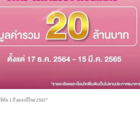
ิทัล 1 ปี ฉลองปีใหม่ 2565”