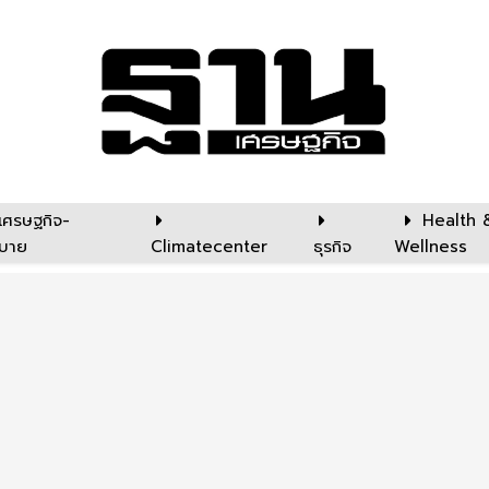
เศรษฐกิจ-
Health 
บาย
Climatecenter
ธุรกิจ
Wellness