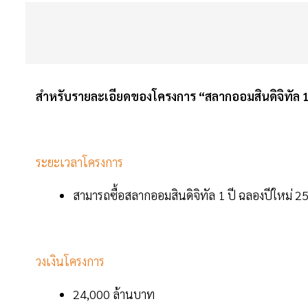
สำหรับรายละเอียดของโครงการ “สลากออมสินดิจิทัล 1 ป
ระยะเวลาโครงการ
สามารถซื้อสลากออมสินดิจิทัล 1 ปี ฉลองปีใหม่ 25
วงเงินโครงการ
24,000 ล้านบาท