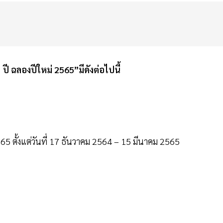
ี ฉลองปีใหม่ 2565”มีดังต่อไปนี้
65 ตั้งแต่วันที่ 17 ธันวาคม 2564 – 15 มีนาคม 2565