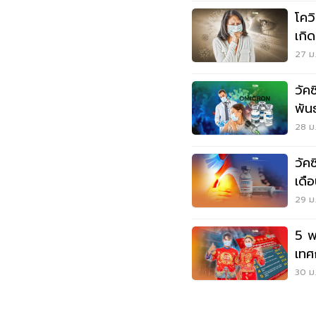
โคว
เกิ
เช็
27 ม.
วัค
พันธ
28 ม.
วัค
เดื
10
29 ม.
5 พ
เทศ
30 ม.