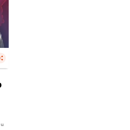
ง
 น.