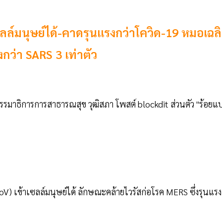
ล์มนุษย์ได้-คาดรุนแรงกว่าโควิด-19 หมอเฉล
กว่า SARS 3 เท่าตัว
รมาธิการการสาธารณสุข วุฒิสภา โพสต์ blockdit ส่วนตัว "ร้อยแ
V) เข้าเซลล์มนุษย์ได้ ลักษณะคล้ายไวรัสก่อโรค MERS ซึ่งรุนแรง