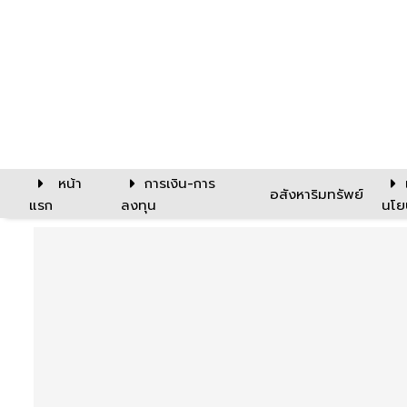
หน้า
การเงิน-การ
อสังหาริมทรัพย์
แรก
ลงทุน
นโย