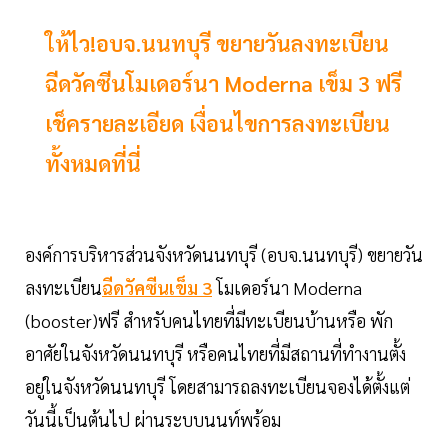
ให้ไว!อบจ.นนทบุรี ขยายวันลงทะเบียน
ฉีดวัคซีนโมเดอร์นา Moderna เข็ม 3 ฟรี
เช็ครายละเอียด เงื่อนไขการลงทะเบียน
ทั้งหมดที่นี่
องค์การบริหารส่วนจังหวัดนนทบุรี (อบจ.นนทบุรี) ขยายวัน
ลงทะเบียน
ฉีดวัคซีนเข็ม 3
โมเดอร์นา Moderna
(booster)ฟรี สำหรับคนไทยที่มีทะเบียนบ้านหรือ พัก
อาศัยในจังหวัดนนทบุรี หรือคนไทยที่มีสถานที่ทำงานตั้ง
อยู่ในจังหวัดนนทบุรี โดยสามารถลงทะเบียนจองได้ตั้งแต่
วันนี้เป็นต้นไป ผ่านระบบนนท์พร้อม