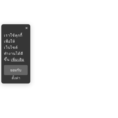
×
เราใช้คุกกี้
เพื่อให้
เว็บไซต์
ทำงานได้ดี
ขึ้น
เพิ่มเติม
ยอมรับ
ตั้งค่า