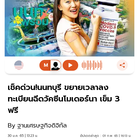
เช็คด่วน!นนทบุรี ขยายเวลาลง
ทะเบียนฉีดวัคซีนโมเดอร์นา เข็ม 3
ฟรี
By
ฐานเศรษฐกิจดิจิทัล
30 ม.ค. 65 | 13:23 น.
อัปเดตล่าสุด :
01 ก.พ. 65 | 16:13 น.