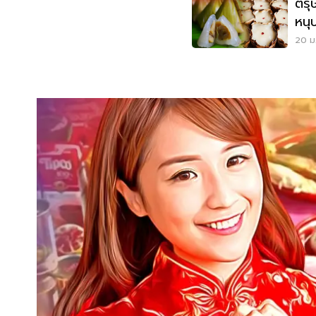
ตรุ
หนุ
20 ม.