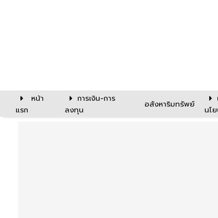
หน้า
การเงิน-การ
อสังหาริมทรัพย์
แรก
ลงทุน
นโย