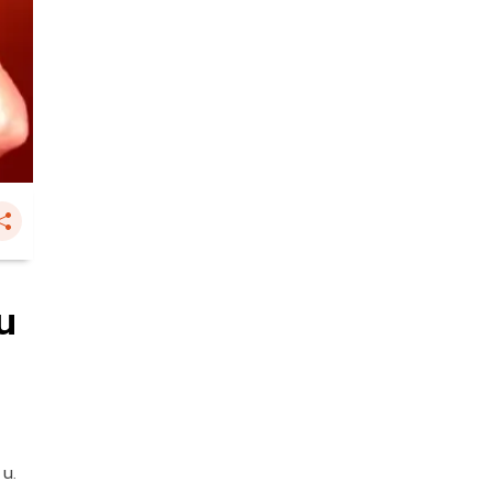
หน
 น.