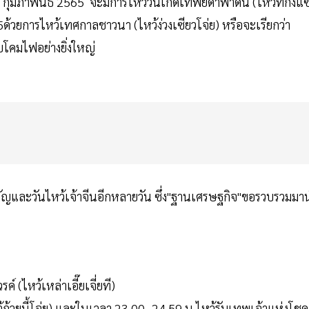
 9 กุมภาพันธ์ 2565 จะมีการไหว้วันเกิดเทพยดาฟ้าดิน (ไหว้ทีกงแ
ด้วยการไหว้เทศกาลชาวนา (ไหว้ง่วงเซียวโจ่ย) หรือจะเรียกว่า
บโคมไฟอย่างยิ่งใหญ่
ัญและวันไหว้เจ้าจีนอีกหลายวัน ซึ่ง"ฐานเศรษฐกิจ"ขอรวบรวมมา
์ (ไหว้เหล่าเอี๊ยเจี่ยที)
หว้ก้วยนี้โจ่ย) และในเวลา 23.00 -24.59 น.ไหว้รับเทพเจ้าแห่งโชค