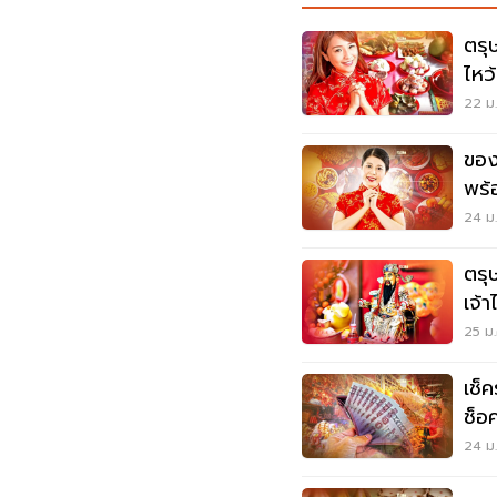
ตรุ
ไหว
22 ม.
ของไห
พร้
ซิงเ
24 ม.
ตรุ
เจ้
25 ม.
เช็
ช็อ
24 ม.