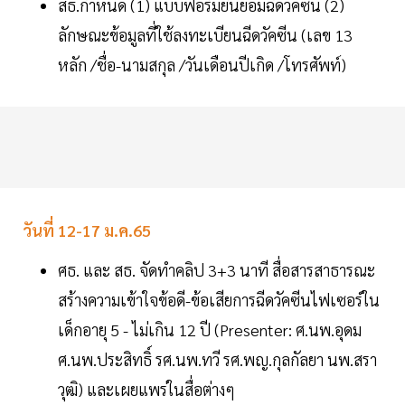
สธ.กำหนด (1) แบบฟอร์มยินยอมฉีดวัคซีน (2)
ลักษณะข้อมูลที่ใช้ลงทะเบียนฉีดวัคซีน (เลข 13
หลัก /ชื่อ-นามสกุล /วันเดือนปีเกิด /โทรศัพท์)
วันที่ 12-17 ม.ค.65
ศธ. และ สธ. จัดทำคลิป 3+3 นาที สื่อสารสาธารณะ
สร้างความเข้าใจข้อดี-ข้อเสียการฉีดวัคซีนไฟเซอร์ใน
เด็กอายุ 5 - ไม่เกิน 12 ปี (Presenter: ศ.นพ.อุดม
ศ.นพ.ประสิทธิ์ รศ.นพ.ทวี รศ.พญ.กุลกัลยา นพ.สรา
วุฒิ) และเผยแพร่ในสื่อต่างๆ