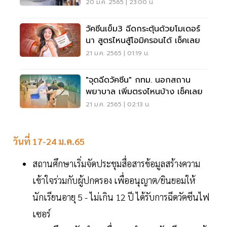
วันสุดท้าย
20 ม.ค. 2565 | 23:00 น.
วัคซีนเข็ม3 ฉีดกระตุ้นด้วยโมเดอร์
นา สูตรไหนสู้โอมิครอนได้ เช็คเลย
21 ม.ค. 2565 | 01:19 น.
"จุดฉีดวัคซีน" กทม. นอกสถาน
พยาบาล เพิ่มตรงไหนบ้าง เช็คเลย
21 ม.ค. 2565 | 02:13 น.
วันที่ 17-24 ม.ค.65
สถานศึกษาเริ่มจัดประชุมสื่อสารข้อมูลสร้างความ
เข้าใจร่วมกับผู้ปกครอง เพื่ออนุญาต/ยินยอมให้
นักเรียนอายุ 5 - ไม่เกิน 12 ปี ได้รับการฉีดวัคซีนไฟ
เซอร์