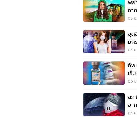
พยา
อาก
อุณ
05 ม.
จุดฉ
มกร
05 ม.
อัพ
เข็ม
ม.ค
06 ม
สภา
อาก
บาง
05 ม.