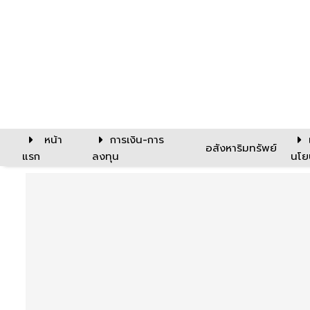
หน้า
การเงิน-การ
อสังหาริมทรัพย์
แรก
ลงทุน
นโย