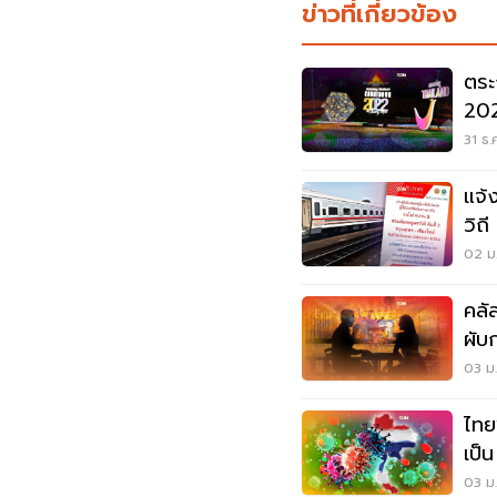
ข่าวที่เกี่ยวข้อง
ตระ
202
หล
31 ธ.
แจ้
วิถ
เชื้
02 ม.
คลั
ผับ
195
03 ม.
ไทย
เป็
พบม
03 ม.