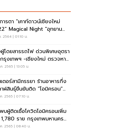
การตา "เคาท์ดาวน์เชียงใหม่
2" Magical Night "อุทยาน
วงราชพฤกษ์"
ค. 2564 | 01:10 น.
งผู้โดยสารรถไฟ ด่วนพิเศษอุตรา
ี กรุงเทพฯ -เชียงใหม่ ตรวจหา
อโควิด
ค. 2565 | 13:05 น.
สเตอร์สามีภรรยา ร้านอาหารกึ่ง
กาฬสินธุ์ยืนยันติด "โอมิครอน"
 ราย
ค. 2565 | 07:10 น.
พบผู้ติดเชื้อโควิดโอมิครอนเพิ่ม
น 1,780 ราย กรุงเทพมหานคร
ากสุด
ค. 2565 | 08:40 น.