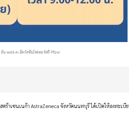
ิน walk-in ฉีดวัคซีนไฟเซอร์ฟรี Pfizer
แอสตร้าเซนเนก้า AstraZeneca จังหวัดนนทบุรี ได้เปิดให้ลงทะเบี