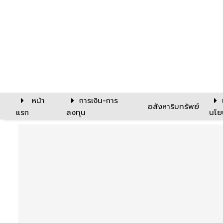
หน้า
การเงิน-การ
อสังหาริมทรัพย์
แรก
ลงทุน
นโย