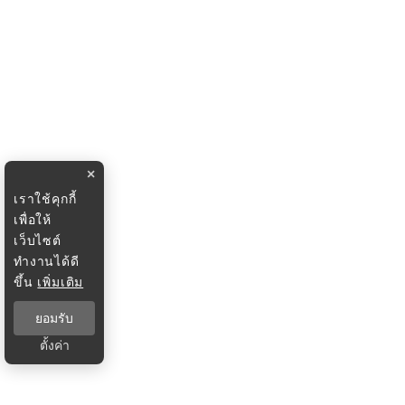
×
เราใช้คุกกี้
เพื่อให้
เว็บไซต์
ทำงานได้ดี
ขึ้น
เพิ่มเติม
ยอมรับ
ตั้งค่า