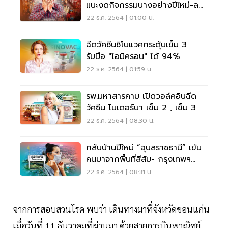
แนะงดกิจกรรมบางอย่างปีใหม่-ลด
เดินทาง
22 ธ.ค. 2564 | 01:00 น.
ฉีดวัคซีนซิโนแวคกระตุ้นเข็ม 3
รับมือ "โอมิครอน" ได้ 94%
22 ธ.ค. 2564 | 01:59 น.
รพ.มหาสารคาม เปิดวอล์คอินฉีด
วัคซีน โมเดอร์นา เข็ม 2 , เข็ม 3
22 ธ.ค. 2564 | 08:30 น.
กลับบ้านปีใหม่ “อุบลราชธานี” เข้ม
คนมาจากพื้นที่สีส้ม- กรุงเทพฯ
กักตัว 14 วัน
22 ธ.ค. 2564 | 08:31 น.
จากการสอบสวนโรค พบว่า เดินทางมาที่จังหวัดขอนแก่น
เมื่อวันที่ 11 ธันวาคมที่ผ่านมา ด้วยสายการบินพาณิชย์