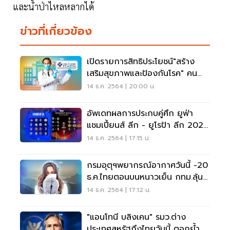
และน้ำป่าไหลหลากได้
ข่าวที่เกี่ยวข้อง
เปิดรายการสิทธิประโยชน์"สร้าง
เสริมสุขภาพและป้องกันโรค" คน
ไทย 5 กลุ่มวัย
14 ธ.ค. 2564 | 20:00 น.
อัพเดทผลการประกบคู่ศึก ยูฟ่า
แชมเปี้ยนส์ ลีก - ยูโรป้า ลีก 2021-
2022
14 ธ.ค. 2564 | 17:15 น.
กรมอุตุฯพยากรณ์อากาศวันนี้ -20
ธ.ค.ไทยตอนบนหนาวเย็น กทม.ลุ้น
18 องศา
14 ธ.ค. 2564 | 17:12 น.
"แอนโทนี บลิงเคน" รมว.ต่าง
ประเทศสหรัฐถึงไทยวันนี้ ตอกย้ำ