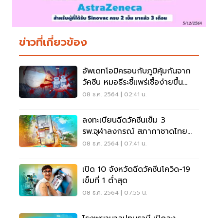
ข่าวที่เกี่ยวข้อง
อัพเดทโอมิครอนกับภูมิคุ้มกันจาก
วัคซีน หมอธีระชี้แพร่เชื้อง่ายขึ้น
ชัดเจน
08 ธ.ค. 2564 | 02:41 น.
ลงทะเบียนฉีดวัคซีนเข็ม 3
รพ.จุฬาลงกรณ์ สภากาชาดไทย
เปิดจองคิวฉีด โมเดอร์นา
08 ธ.ค. 2564 | 07:41 น.
เปิด 10 จังหวัดฉีดวัคซีนโควิด-19
เข็มที่ 1 ต่ำสุด
08 ธ.ค. 2564 | 07:55 น.