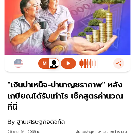
"เงินบำเหน็จ-บำนาญชราภาพ" หลัง
เกษียณได้รับเท่าไร เช็คสูตรคำนวณ
ที่นี่
By
ฐานเศรษฐกิจดิจิทัล
26 พ.ย. 64 | 20:39 น.
อัปเดตล่าสุด :
04 เม.ย. 66 | 15:43 น.