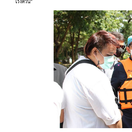
เร่งด่วน"