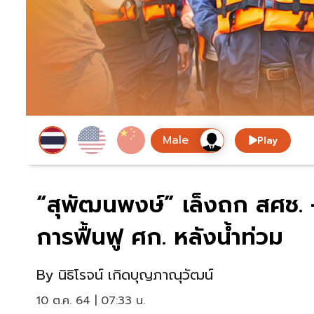
Play
“สุพัฒนพงษ์” เล็งถก สศช.
การฟื้นฟู ศก. หลังน้ำท่วม
By
นิธิโรจน์ เกิดบุญภาณุวัฒน์
10 ต.ค. 64 | 07:33 น.