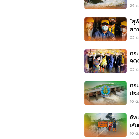
29 ก.
"สุ
สถา
05 ต.
กระ
900
05 ต.
กรม
ประ
10 ต.
อัพ
เส้
10 ต.