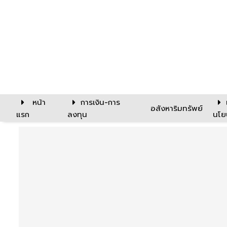
หน้า
การเงิน-การ
อสังหาริมทรัพย์
แรก
ลงทุน
นโย