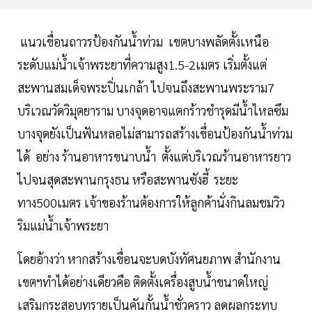
แนวเขื่อนถาวรป้องกันน้ำท่วม เขตบางพลัดตั้งเหนือ
ระดับแม่น้ำเจ้าพระยาที่ความสูง1.5-2เมตร เริ่มตั้งแต่
สะพานสมเด็จพระปิ่นเกล้า ไปจนถึงสะพานพระราม7
บริเวณวัดวิมุตยาราม บางจุดอาจแตกร้าวชำรุดมีน้ำไหลซึม
บางจุดยังเป็นฟันหลอไม่สามารถสร้างเขื่อนป้องกันน้ำท่วม
ได้ อย่าง ร้านอาหารขนาบน้ำ ตั้งแต่บริเวณร้านอาหารยาว
ไปจนสุดสะพานกรุงธน หรือสะพานซังฮี้ ระยะ
ทาง500เมตร เจ้าของร้านต้องการให้ลูกค้านั่งกินลมชมวิว
ริมแม่น้ำเจ้าพระยา
โดยอ้างว่า หากสร้างเขื่อนจะบดบังทัศนยภาพ สำนักงาน
เขตฯทำได้อย่างเดียวคือ ติดตั้งเครื่องสูบน้ำขนาดใหญ่
เสริมกระสอบทรายเป็นคันกั้นน้ำชั่วคราว ลดผลกระทบ