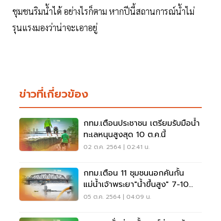
ชุมชนริมน้ำได้ อย่างไรก็ตาม หากปีนี้สถานการณ์น้ำไม่
รุนแรงมองว่าน่าจะเอาอยู่
ข่าวที่เกี่ยวข้อง
กทม.เตือนประชาชน เตรียมรับมือน้ำ
ทะเลหนุนสูงสุด 10 ต.ค.นี้
02 ต.ค. 2564 | 02:41 น.
กทม.เตือน 11 ชุมชนนอกคันกั้น
แม่น้ำเจ้าพระยา"น้ำขึ้นสูง" 7-10
ต.ค.นี้
05 ต.ค. 2564 | 04:09 น.