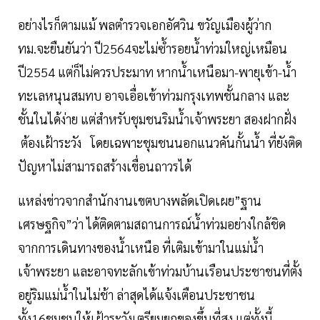
อย่างไรก็ตามแม้ พลตำรวจเอกอัศวิน ขวัญเมืองผู้ว่าก
ทม.จะยืนยันว่า ปี2564จะไม่ซ้ำรอยน้ำท่วมใหญ่เหมือน
ปี2554 แต่ก็ไม่ควรประมาท หากน้ำเหนือมา-พายุเข้า-น้ำ
ทะเลหนุนสมทบ อาจเอื่อเข้าท่วมกรุงเทพชั้นกลาง และ
ชั้นในได้ง่าย แต่สำหรับชุมชนริมน้ำเจ้าพระยา สองฝากฝั่ง
ต้องเฝ้าระวัง โดยเฉพาะชุมชนนอกแนวคันกั้นน้ำ ที่ยังติด
ปัญหาไม่สามารถสร้างเขื่อนถาวรได้
แหล่งข่าวจากสำนักงานเขตบางพลัดเปิดเผย”ฐาน
เศรษฐกิจ”ว่า ได้ติดตามสถานการณ์น้ำท่วมอย่างใกล้ชิด
จากการเดินทางของน้ำเหนือ ที่เติมเข้ามาในแม่น้ำ
เจ้าพระยา และอาจทะลักเข้าท่วมบ้านเรือนประชาชนที่ตั้ง
อยู่ริมแม่น้ำในไม่ช้า ล่าสุดได้แจ้งเตือนประชาชน
ทั้ง16ชุมชนให้เฝ้าระวังเตรียมยกของขึ้นที่สูง แต่ทั้งนี้