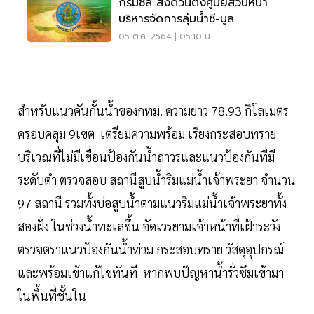
กรมชล สั่งด่วนตั้งศูนย์ส่วนหน้า
บริหารจัดการลุ่มน้ำชี-มูล
05 ต.ค. 2564 | 05:10 น.
สำหรับแนวคันกั้นน้ำของกทม. ความยาว 78.93 กิโลเมตร
ครอบคลุม 9เขต เตรียมความพร้อม เรียงกระสอบทราย
บริเวณที่ไม่มีเขื่อนป้องกันน้ำถาวรและแนวป้องกันที่มี
ระดับต่ำ ตรวจสอบ สถานีสูบน้ำริมแม่น้ำเจ้าพระยา จำนวน
97 สถานี รวมทั้งบ่อสูบน้ำตามแนวริมแม่น้ำเจ้าพระยาทั้ง
สองฝั่ง ในช่วงน้ำทะเลขึ้น จัดเวรยามเจ้าหน้าที่เฝ้าระวัง
ตรวจตราแนวป้องกันน้ำท่วม กระสอบทราย วัสดุอุปกรณ์
และพร้อมเข้าแก้ไขทันที หากพบปัญหาน้ำรั่วซึมเข้ามา
ในพื้นที่ชั้นใน