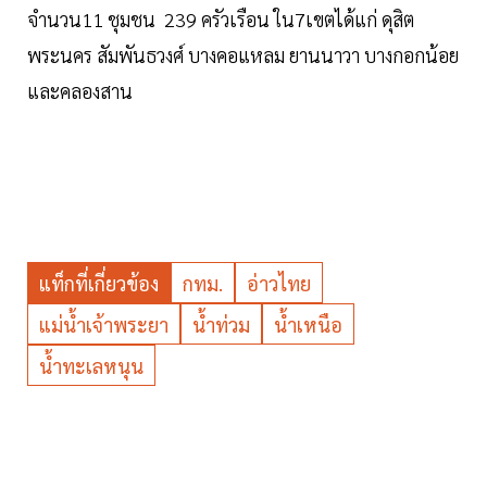
จำนวน11 ชุมชน 239 ครัวเรือน ใน7เขตได้แก่ ดุสิต
พระนคร สัมพันธวงศ์ บางคอแหลม ยานนาวา บางกอกน้อย
และคลองสาน
แท็กที่เกี่ยวข้อง
กทม.
อ่าวไทย
แม่น้ำเจ้าพระยา
น้ำท่วม
น้ำเหนือ
น้ำทะเลหนุน