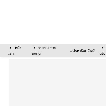
หน้า
การเงิน-การ
อสังหาริมทรัพย์
แรก
ลงทุน
นโย