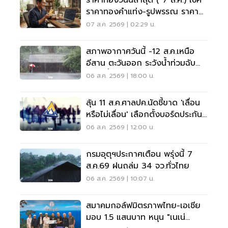
ราคาทองคำแท่ง-รูปพรรณ ราคา
ขาย - รับซื้อ กี่บาท
07 ส.ค. 2569 | 02:29 น.
สภาพอากาศวันนี้ -12 ส.ค.เหนือ
อีสาน ตะวันออก ระวังน้ำท่วมฉับ
พลัน น้ำป่าไหลหลาก
06 ส.ค. 2569 | 18:00 น.
ลุ้น 11 ส.ค.ศาลปค.นัดชี้ขาด 'เลื่อน
หรือไม่เลื่อน' เลือกตั้งบอร์ดประกัน
สังคม
06 ส.ค. 2569 | 12:00 น.
กรมอุตุฯประกาศเตือน พรุ่งนี้ 7
ส.ค.69 ฝนถล่ม 34 จว.ทั่วไทย
06 ส.ค. 2569 | 10:07 น.
สมาคมกอล์ฟมิตรภาพไทย-เอเชีย
มอบ 1.5 แสนบาท หนุน "เนเน่