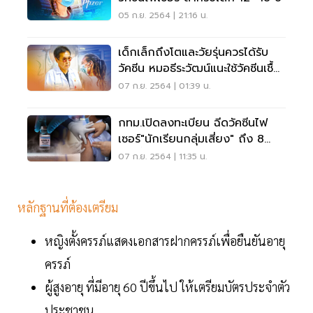
05 ก.ย. 2564 | 21:16 น.
เด็กเล็กถึงโตและวัยรุ่นควรได้รับ
วัคซีน หมอธีระวัฒน์แนะใช้วัคซีนเชื้อ
ตาย
07 ก.ย. 2564 | 01:39 น.
กทม.เปิดลงทะเบียน ฉีดวัคซีนไฟ
เซอร์"นักเรียนกลุ่มเสี่ยง" ถึง 8
ก.ย.นี้
07 ก.ย. 2564 | 11:35 น.
หลักฐานที่ต้องเตรียม
หญิงตั้งครรภ์แสดงเอกสารฝากครรภ์เพื่อยืนยันอายุ
ครรภ์
ผู้สูงอายุ ที่มีอายุ 60 ปีขึ้นไป ให้เตรียมบัตรประจำตัว
ประชาชน