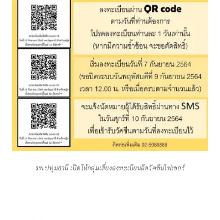
รพ.ปทุมธานี เปิดให้กลุ่มเสี่ยงลงทะเบียนฉีดวัคซีนไฟเซอร์