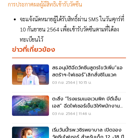
การประกาศผลผู้มีสิทธิเข้ารับวัคซีน
จะแจ้งนัดหมายผู้ได้รับสิทธิ์ผ่าน SMS ในวันศุกร์ที่
10 กันยายน 2564 เพื่อเข้ารับวัคซีนตามที่ได้ลง
ทะเบียนไว้
ข่าวที่เกี่ยวข้อง
สธ.อนุมัติฉีดวัคซีนสูตรไขว้เพิ่ม“แอ
สตร้าฯ-ไฟเซอร์”เลิกสั่งซิโนแวค
03 ก.ย. 2564 | 10:15 น.
ตะลึง “โรงแรมเมอเวนพิค บีดีเอ็ม
เอส” ฉีดไฟเซอร์เข็ม3ให้พนักงาน
ทุกคน
03 ก.ย. 2564 | 11:46 น.
เริ่มวันนี้!รพ.วชิรพยาบาล เปิดจอง
วัคซีนไฟเซอร์ สำหรับเด็ก 12 -18 ปี