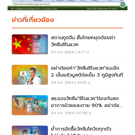
ข่าวที่เกี่ยวข้อง
สถานทูตจีน ฮึ่มไทยหยุดด้อยค่า
วัคซีนซิโนแวค
03 ก.ย. 2564 | 14:17 น.
อย่าด้อยค่า"วัคซีนซิโนแวค"แนะฉีด
2 เข็มแล้วบูสต์ต่อเข็ม 3 ภูมิสูงทันที
04 ก.ย. 2564 | 03:55 น.
สธ.แจงวัคซีน"ซิโนแวค"ป้องกันลด
อาการป่วยและตาย 90% อย่าด้อย
ค่า!
04 ก.ย. 2564 | 07:58 น.
ย้ำการจัดซื้อวัคซีนโควิดทุกตัว