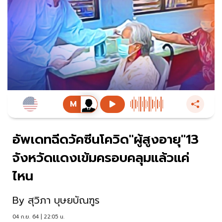
อัพเดทฉีดวัคซีนโควิด"ผู้สูงอายุ"13
จังหวัดแดงเข้มครอบคลุมแล้วแค่
ไหน
By
สุวิภา บุษยบัณฑูร
04 ก.ย. 64 | 22:05 น.