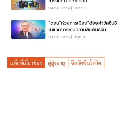
โปร่งใส ไม่มีเงินทอน
04 ก.ย. 2564 | 10:27 น.
“ดอน”ห่วงการเมือง“ด้อยค่าวัคซีนซิ
โนแวค”กระทบความสัมพันธ์จีน
04 ก.ย. 2564 | 11:08 น.
แท็กที่เกี่ยวข้อง
ผู้สูงอายุ
ฉีดวัคซีนโควิด