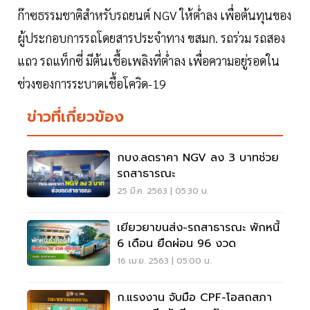
ก๊าซธรรมชาติสำหรับรถยนต์ NGV ให้ต่ำลง เพื่อต้นทุนของ
ผู้ประกอบการรถโดยสารประจำทาง ขสมก. รถร่วม รถสอง
แถว รถแท็กซี่ มีต้นเชื้อเพลิงที่ต่ำลง เพื่อความอยู่รอดใน
ช่วงของการระบาดเชื้อโควิด-19
ข่าวที่เกี่ยวข้อง
กบง.ลดราคา NGV ลง 3 บาทช่วย
รถสาธารณะ
25 มี.ค. 2563 | 05:30 น.
เยียวยาขนส่ง-รถสาธารณะ พักหนี้
6 เดือน ยืดผ่อน 96 งวด
16 เม.ย. 2563 | 05:00 น.
ก.แรงงาน จับมือ CPF-โอสถสภา