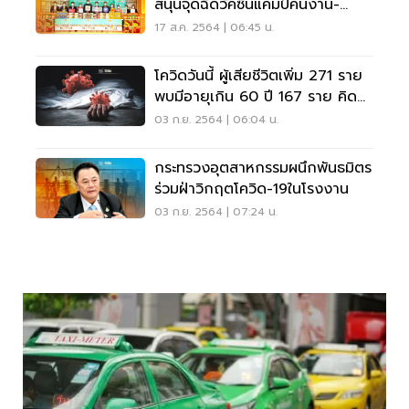
สนุนจุดฉีดวัคซีนแคมป์คนงาน-
แท็กซี่สู้โควิด
17 ส.ค. 2564 | 06:45 น.
โควิดวันนี้ ผู้เสียชีวิตเพิ่ม 271 ราย
พบมีอายุเกิน 60 ปี 167 ราย คิด
เป็น 62%
03 ก.ย. 2564 | 06:04 น.
กระทรวงอุตสาหกรรมผนึกพันธมิตร
ร่วมฝ่าวิกฤตโควิด-19ในโรงงาน
03 ก.ย. 2564 | 07:24 น.