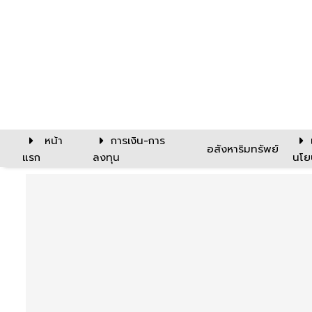
หน้า
การเงิน-การ
อสังหาริมทรัพย์
แรก
ลงทุน
นโย