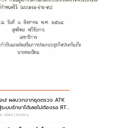
เจน! ผลบวกจากชุดตรวจ ATK
าสู่ระบบรักษาได้เลยไม่ต้องรอ RT-
R
ค. 2564 | 01:49 น.