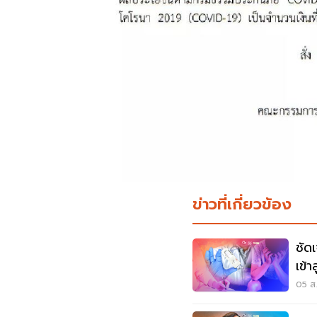
ข่าวที่เกี่ยวข้อง
ชัด
เข้
PC
05 ส.