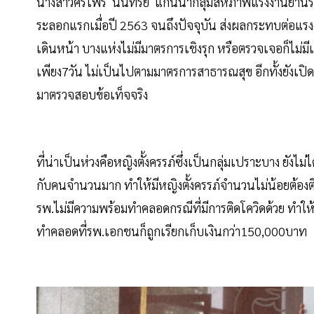
นางสาวศรีไพร นนทรีย์ แกนนำกลุ่มสหภาพแรงงานย่านรังส
ระลอกแรกเมื่อปี 2563 จนถึงปัจจุบัน ส่งผลกระทบต่อแ
เดินหน้า บางแห่งไม่มีมาตรการเชิงรุก หรือตรวจเจอก็ไม่มีเ
เพียง7วัน ไม่เป็นไปตามมาตรการสาธารณสุข อีกทั้งยังเปิด
มาตรวจสอบข้อเท็จจริง
ที่น่าเป็นห่วงคือหญิงตั้งครรภ์ซึ่งเป็นกลุ่มเปราะบาง ยังไม
กับคนจำนวนมาก ทำให้มีหญิงตั้งครรภ์จำนวนไม่น้อยต้อ
รพ.ไม่มีความพร้อมทำคลอดกรณีที่มีการติดโควิดด้วย ทำให
ทำคลอดที่รพ.เอกชนก็ถูกเรียกเก็บเงินกว่า150,000บาท