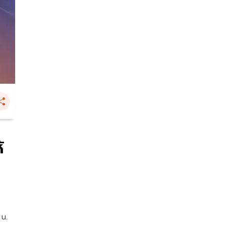
้
 น.