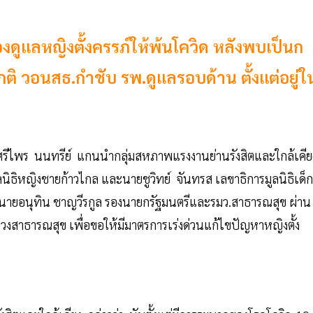
องดูแลหญิงตั้งครรภ์ให้พ้นโควิด หลังพบเป็นก
นปกติ วอนสธ.กำชับ รพ.ดูแลรอบด้าน ตั้งแต่อยู่ใ
ศรีไพร นนทรีย์ แกนนำกลุ่มสหภาพแรงงานย่านรังสิตและใกล้เคีย
 มูลนิธิหญิงชายก้าวไกล และนายชูวิทย์ จันทรส เลขาธิการมูลนิธิเด็ก
งนายอนุทิน ชาญวีรกูล รองนายกรัฐมนตรีและรมว.สาธารณสุข ผ่าน
สาธารณสุข เพื่อขอให้มีมาตรการเร่งด่วนแก้ไขปัญหาหญิงตั้ง