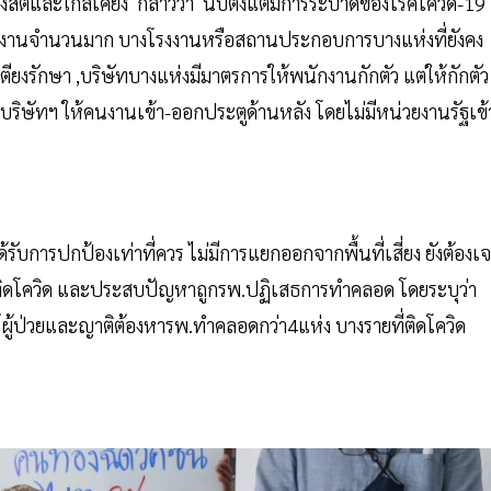
ิตและใกล้เคียง กล่าวว่า นับตั้งแต่มีการระบาดของโรคโควิด-19
รงงานจำนวนมาก บางโรงงานหรือสถานประกอบการบางแห่งที่ยังคง
ตียงรักษา ,บริษัทบางแห่งมีมาตรการให้พนักงานกักตัว แต่ให้กักตัว
บริษัทฯ ให้คนงานเข้า-ออกประตูด้านหลัง โดยไม่มีหน่วยงานรัฐเข้
่ได้รับการปกป้องเท่าที่ควร ไม่มีการแยกออกจากพื้นที่เสี่ยง ยังต้องเ
งติดโควิด และประสบปัญหาถูกรพ.ปฏิเสธการทำคลอด โดยระบุว่า
้ผู้ป่วยและญาติต้องหารพ.ทำคลอดกว่า4แห่ง บางรายที่ติดโควิด