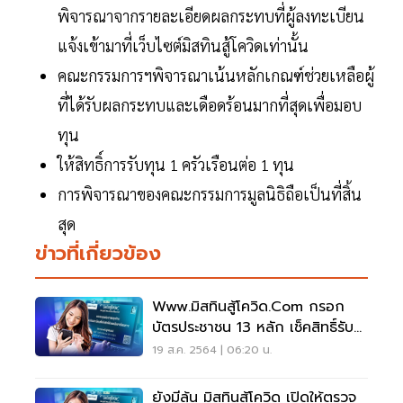
พิจารณาจากรายละเอียดผลกระทบที่ผู้ลงทะเบียน
แจ้งเข้ามาที่เว็บไซต์มิสทินสู้โควิดเท่านั้น
คณะกรรมการฯพิจารณาเน้นหลักเกณฑ์ช่วยเหลือผู้
ที่ได้รับผลกระทบและเดือดร้อนมากที่สุดเพื่อมอบ
ทุน
ให้สิทธิ์การรับทุน 1 ครัวเรือนต่อ 1 ทุน
การพิจารณาของคณะกรรมการมูลนิธิถือเป็นที่สิ้น
สุด
ข่าวที่เกี่ยวข้อง
Www.มิสทินสู้โควิด.com กรอก
บัตรประชาชน 13 หลัก เช็คสิทธิ์รับ
ทุน 1,000 บาท
19 ส.ค. 2564 | 06:20 น.
ยังมีลุ้น มิสทินสู้โควิด เปิดให้ตรวจ