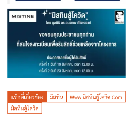
แท็กที่เกี่ยวข้อง
มิสทิน
Www.มิสทินสู้โควิด.com
มิสทินสู้โควิด