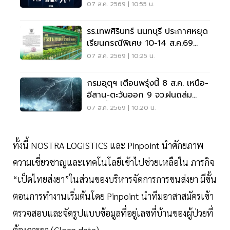
07 ส.ค. 2569 | 10:55 น.
รร.เทพศิรินทร์ นนทบุรี ประกาศหยุด
เรียนกรณีพิเศษ 10-14 ส.ค.69
หลังเหตุกราดยิง
07 ส.ค. 2569 | 10:25 น.
กรมอุตุฯ เตือนพรุ่งนี้ 8 ส.ค. เหนือ-
อีสาน-ตะวันออก 9 จว.ฝนถล่ม
ระวังน้ำท่วมฉับพลัน
07 ส.ค. 2569 | 10:20 น.
ทั้งนี้ NOSTRA LOGISTICS และ Pinpoint นำศักยภาพ
ความเชี่ยวชาญและเทคโนโลยีเข้าไปช่วยเหลือใน ภารกิจ
“เป็ดไทยส่งยา”ในส่วนของบริหารจัดการการขนส่งยา มีขั้น
ตอนการทำงานเริ่มต้นโดย Pinpoint นำทีมอาสาสมัครเข้า
ตรวจสอบและจัดรูปแบบข้อมูลที่อยู่เลขที่บ้านของผู้ป่วยที่
ต้องการยา (Clean data)