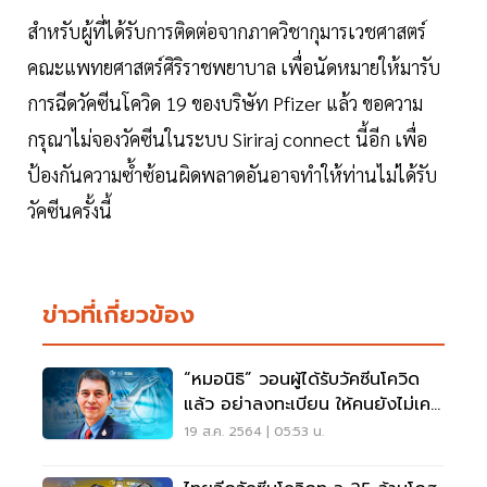
สำหรับผู้ที่ได้รับการติดต่อจากภาควิชากุมารเวชศาสตร์
คณะแพทยศาสตร์ศิริราชพยาบาล เพื่อนัดหมายให้มารับ
การฉีดวัคซีนโควิด 19 ของบริษัท Pfizer แล้ว ขอความ
กรุณาไม่จองวัคซีนในระบบ Siriraj connect นี้อีก เพื่อ
ป้องกันความซ้ำซ้อนผิดพลาดอันอาจทำให้ท่านไม่ได้รับ
วัคซีนครั้งนี้
ข่าวที่เกี่ยวข้อง
“หมอนิธิ” วอนผู้ได้รับวัคซีนโควิด
แล้ว อย่าลงทะเบียน ให้คนยังไม่เคย
ฉีดก่อน
19 ส.ค. 2564 | 05:53 น.