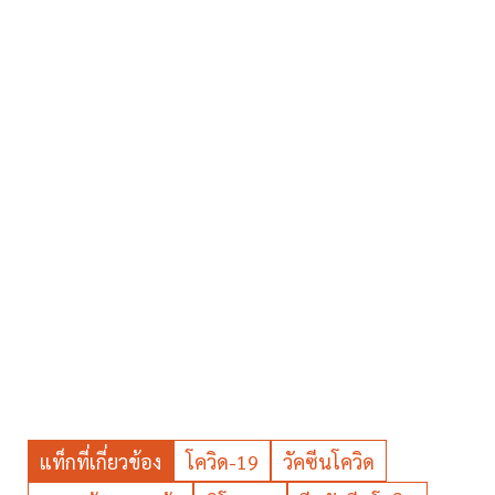
แท็กที่เกี่ยวข้อง
โควิด-19
วัคซีนโควิด