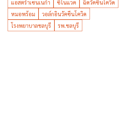
แอสตร้าเซนเนก้า
ซิโนแวค
ฉีดวัคซีนโควิด
หมอพร้อม
วอล์กอินวัคซีนโควิด
โรงพยาบาลชลบุรี
รพ.ชลบุรี