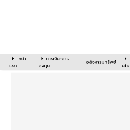
หน้า
การเงิน-การ
อสังหาริมทรัพย์
แรก
ลงทุน
นโย