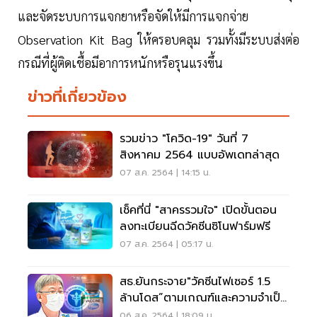
และจัดระบบการแจกยาหรือจัดให้มีการแจกจ่าย
Observation Kit Bag ให้ครอบคลุม รวมทั้งมีระบบส่งต่อ
กรณีที่ผู้ติดเชื้อมีอาการหนักหรือรุนแรงขึ้น
ข่าวที่เกี่ยวข้อง
รวมข่าว "โควิด-19" วันที่ 7
สิงหาคม 2564 แบบอัพเดทล่าสุด
07 ส.ค. 2564 | 14:15 น.
เช็คที่นี่ "สาครรวมใจ" เปิดขั้นตอน
ลงทะเบียนฉีดวัคซีนซิโนฟาร์มฟรี
07 ส.ค. 2564 | 05:17 น.
สธ.ยันกระจาย"วัคซีนไฟเซอร์ 1.5
ล้านโดส”ตามเกณฑ์และความจำเป็น
ของพื้นที่
06 ส.ค. 2564 | 18:09 น.