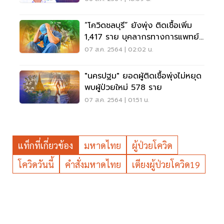
“โควิดชลบุรี” ยังพุ่ง ติดเชื้อเพิ่ม
1,417 ราย บุคลากรทางการแพทย์
ติดอีก 14
07 ส.ค. 2564 | 02:02 น.
"นครปฐม" ยอดผู้ติดเชื้อพุ่งไม่หยุด
พบผู้ป่วยใหม่ 578 ราย
07 ส.ค. 2564 | 01:51 น.
แท็กที่เกี่ยวข้อง
มหาดไทย
ผู้ป่วยโควิด
โควิดวันนี้
คำสั่งมหาดไทย
เตียงผู้ป่วยโควิด19