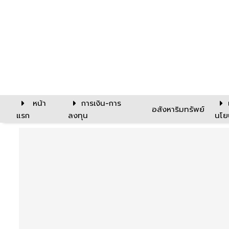
หน้า
การเงิน-การ
อสังหาริมทรัพย์
แรก
ลงทุน
นโย