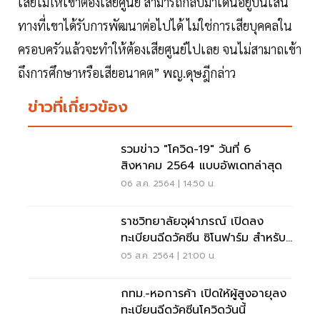
เสียไม่ให้เขาต้องเสียศูนย์ สามารถกลับมาเดินอยู่บนเส้น
ทางที่เขาได้รับการพัฒนาต่อไปได้ ไม่ใช่การเสียบุคคลใน
ครอบครัวแล้วจะทำให้ต้องเสียศูนย์ไปเลย จนไม่สามาถเข้า
ถึงการศึกษาหรือเสียอนาคต” พญ.ดุษฎีกล่าว
ข่าวที่เกี่ยวข้อง
รวมข่าว "โควิด-19" วันที่ 6
สิงหาคม 2564 แบบอัพเดทล่าสุด
06 ส.ค. 2564 | 14:50 น.
ราชวิทยาลัยจุฬาภรณ์ เปิดลง
ทะเบียนฉีดวัคซีน ซิโนฟาร์ม สำหรับ
ผู้พิการ
05 ส.ค. 2564 | 21:00 น.
กทม.-หอการค้า เปิดให้ผู้สูงอายุลง
ทะเบียนฉีดวัคซีนโควิดวันนี้