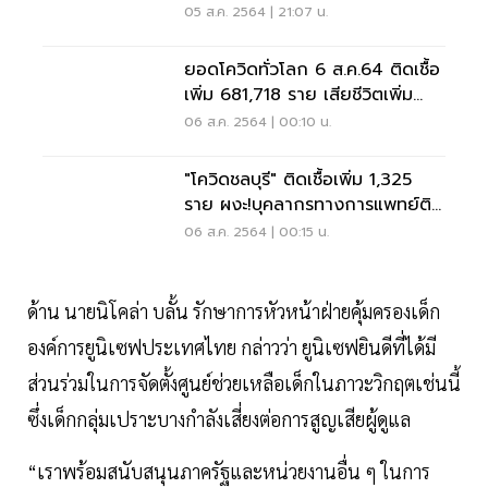
05 ส.ค. 2564 | 21:07 น.
ยอดโควิดทั่วโลก 6 ส.ค.64 ติดเชื้อ
เพิ่ม 681,718 ราย เสียชีวิตเพิ่ม
9,769 ราย
06 ส.ค. 2564 | 00:10 น.
"โควิดชลบุรี" ติดเชื้อเพิ่ม 1,325
ราย ผงะ!บุคลากรทางการแพทย์ติด
34 ราย
06 ส.ค. 2564 | 00:15 น.
ด้าน นายนิโคล่า บลั้น รักษาการหัวหน้าฝ่ายคุ้มครองเด็ก
องค์การยูนิเซฟประเทศไทย กล่าวว่า ยูนิเซฟยินดีที่ได้มี
ส่วนร่วมในการจัดตั้งศูนย์ช่วยเหลือเด็กในภาวะวิกฤตเช่นนี้
ซึ่งเด็กกลุ่มเปราะบางกำลังเสี่ยงต่อการสูญเสียผู้ดูแล
“เราพร้อมสนับสนุนภาครัฐและหน่วยงานอื่น ๆ ในการ