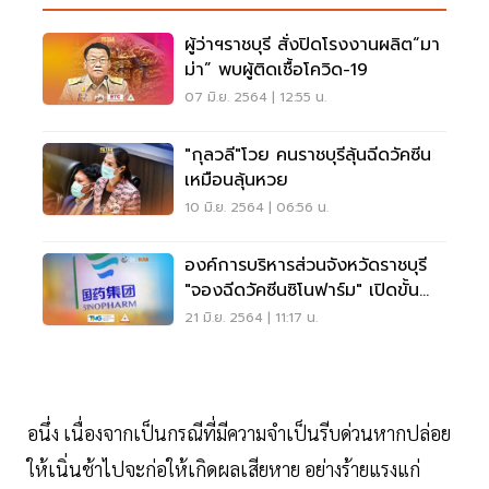
ผู้ว่าฯราชบุรี สั่งปิดโรงงานผลิต“มา
ม่า” พบผู้ติดเชื้อโควิด-19
07 มิ.ย. 2564 | 12:55 น.
"กุลวลี"โวย คนราชบุรีลุ้นฉีดวัคซีน
เหมือนลุ้นหวย
10 มิ.ย. 2564 | 06:56 น.
องค์การบริหารส่วนจังหวัดราชบุรี
"จองฉีดวัคซีนซิโนฟาร์ม" เปิดขั้น
ตอนลงทะเบียนฉีดวัคซีนโควิด
21 มิ.ย. 2564 | 11:17 น.
อนึ่ง เนื่องจากเป็นกรณีที่มีความจําเป็นรีบด่วนหากปล่อย
ให้เนิ่นช้าไปจะก่อให้เกิดผลเสียหาย อย่างร้ายแรงแก่