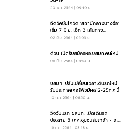
วิด-19
20 พ.ค. 2564 | 09:40 น.
ฉีดวัคซีนโควิด 'สถานีกลางบางซื่อ'
เริ่ม 7 มิ.ย. เช็ก 3 เส้นทาง
ขสมก.จัดรถเดินทางฟรี
02 มิ.ย. 2564 | 05:03 น.
ด่วน เปิดรับสมัครผอ.ขสมก.คนใหม่
08 มิ.ย. 2564 | 08:44 น.
ขสมก. ปรับเปลี่ยนเวลาเดินรถใหม่
รับประกาศเคอร์ฟิวมีผล12-25ก.ค.นี้
10 ก.ค. 2564 | 06:50 น.
วิ่งวันแรก ขสมก. เปิดเดินรถ
ปอ.สาย 8 เคหะชุมชนร่มเกล้า - สะ
พานพุทธฯ แทนเอกชน
16 ก.ค. 2564 | 03:48 น.