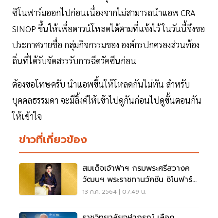
ซิโนฟาร์มออกไปก่อนเนื่องจากไม่สามารถนำแอพ CRA
SINOP ขึ้นให้เพื่อดาวน์โหลดได้ตามที่แจ้งไว้ ในวันนี้จึงขอ
ประกาศรายชื่อ กลุ่มกิจกรรมของ องค์กรปกครองส่วนท้อง
ถิ่นที่ได้รับจัดสรรรับการฉีดวัคซีนก่อน
ต้องขอโทษครับ นำแอพขึ้นให้โหลดกันไม่ทัน สำหรับ
บุคคลธรรมดา จะมีลิ้งค์ให้เข้าไปดูกันก่อนไปดูขั้นตอนกัน
ให้เข้าใจ
ข่าวที่เกี่ยวข้อง
สมเด็จเจ้าฟ้าฯ กรมพระศรีสวางค
วัฒนฯ พระราชทานวัคซีน ซิโนฟาร์ม
ชุมชนวังหลัง
13 ก.ค. 2564 | 07:49 น.
ราชวิทยาลัยจุฬาภรณ์ เลือก