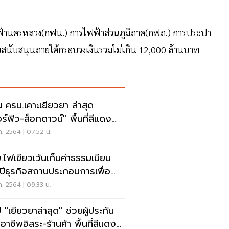
ฟฟ้านครหลวง(กฟน.) การไฟฟ้าส่วนภูมิภาค(กฟภ.) การประปา
สนับสนุนภายใต้กรอบวงเงินรวมไม่เกิน 12,000 ล้านบาท
น ครม.เคาะเยียวยา ล่าสุด
อร์ฟิว-ล็อกดาวน์" พื้นที่สีแดง
ม 5 อาชีพ
ค. 2564 | 07:52 น.
.ไฟเขียวเว้นเก็บค่าธรรมเนียม
ปีธุรกิจสถานประกอบการเพื่อ
ภาพ
ค. 2564 | 09:33 น.
 "เยียวยาล่าสุด" ช่วยผู้ประกัน
อาชีพอิสระ-ร้านค้า พื้นที่สีแดง