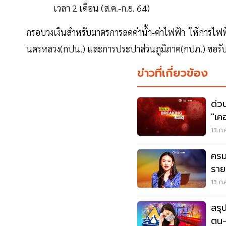
เวลา 2 เดือน (ส.ค.-ก.ย. 64)
กรอบวงเงินสำหรับมาตรการลดค่าน้ำ-ค่าไฟฟ้า ให้การไ
นครหลวง(กปน.) และการประปาส่วนภูมิภาค(กปภ.) ขอรับ
ข่าวที่เกี่ยวข้อง
ด่ว
"เค
เข้
13 ก.
ครม
ราย
สุข
13 ก.
สรุป
ตน-