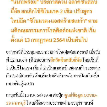
"นนท์พร้อม" ประกาศด่วน ฉีดวัคซีนสลับ
ยี่ห้อ ยกเลิกใช้ซิโนแวค 2 เข็ม ปรับสูตร
ใหม่ฉีด "ซิโนแวค+แอสตร้าเซเนก้า" ตาม
มติคณะกรรมการโรคติดต่อแห่งชาติ เริ่ม
ตั้งแต่ 13 กรกฎาคม 2564 เป็นต้นไป
จากกรณีที่ประชุมคณะกรรมการโรคติดต่อแห่งชาติ เมื่อวัน
ที่ 12 ก.ค.64 เห็นชอบการ
ฉีดวัคซีนสลับยี่ห้อ
โดยเข็มที่
1 เป็น
ซิโนแวค
เข็มที่ 2 เป็น
แอสตร้าเซนเนก้า
ระยะห่าง
กัน 3-4 สัปดาห์ เพื่อเพิ่มประสิทธิภาพในการป้องกันเชื้อ
กลายพันธุ์เดลตา
ล่าสุดวันนี้(13 ก.ค.64) เพจเฟซบุ๊ก
ศูนย์ข้อมูล COVID-
19 นนทบุรี
โพสต์ข้อความประกาศด่วน ระบุว่า "
นนท์