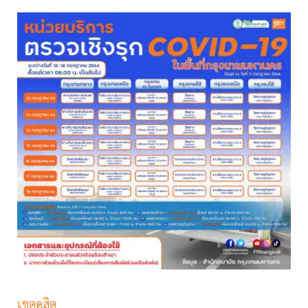
เขตดุสิต