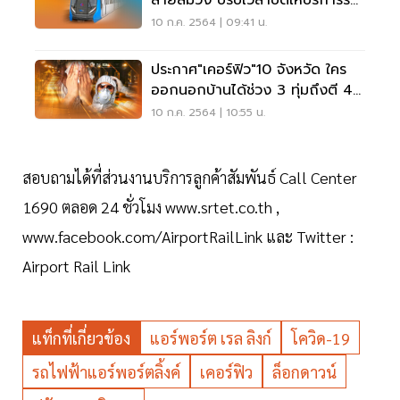
สายสีม่วง ปรับเวลาปิดให้บริการรับ
เคอร์ฟิว
10 ก.ค. 2564 | 09:41 น.
ประกาศ"เคอร์ฟิว"10 จังหวัด ใคร
ออกนอกบ้านได้ช่วง 3 ทุ่มถึงตี 4
เช็คได้ที่นี่
10 ก.ค. 2564 | 10:55 น.
สอบถามได้ที่ส่วนงานบริการลูกค้าสัมพันธ์ Call Center
1690 ตลอด 24 ชั่วโมง www.srtet.co.th ,
www.facebook.com/AirportRailLink และ Twitter :
Airport Rail Link
แท็กที่เกี่ยวข้อง
แอร์พอร์ต เรล ลิงก์
โควิด-19
รถไฟฟ้าแอร์พอร์ตลิ้งค์
เคอร์ฟิว
ล็อกดาวน์