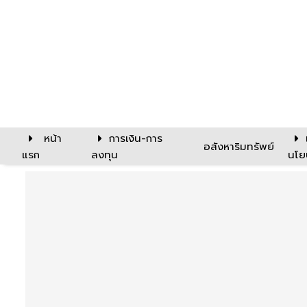
หน้า
การเงิน-การ
อสังหาริมทรัพย์
แรก
ลงทุน
นโย