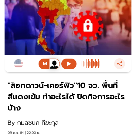
"ล็อกดาวน์-เคอร์ฟิว"10 จว. พื้นที่
สีเเดงเข้ม ทำอะไรได้ ปิดกิจการอะไร
บ้าง
By
กมลชนก ทีฆะกุล
09 ก.ค. 64 | 22:00 น.