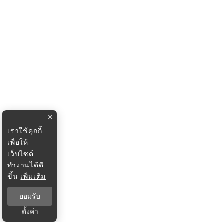
×
เราใช้คุกกี้
เพื่อให้
เว็บไซต์
ทำงานได้ดี
ขึ้น
เพิ่มเติม
ยอมรับ
ตั้งค่า