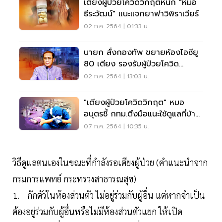
เตียงผู้ป่วยโควิดวิกฤตหนัก "หมอ
ธีระวัฒน์" แนะแจกยาฟาวิพิราเวียร์
02 ก.ค. 2564 | 01:33 น.
นายก สั่งกองทัพ ขยายห้องไอซียู
80 เตียง รองรับผู้ป่วยโควิด
เหลือง-แดง
02 ก.ค. 2564 | 13:03 น.
"เตียงผู้ป่วยโควิดวิกฤต" หมอ
อนุตรชี้ กทม.ตึงมือแนะใช้ดูแลที่บ้าน
จริงจัง
07 ก.ค. 2564 | 10:35 น.
วิธีดูแลตนเองในขณะที่กำลังรอเตียงผู้ป่วย (คำแนะนำจาก
กรมการแพทย์ กระทรวงสาธารณสุข)
1. กักตัวในห้องส่วนตัว ไม่อยู่ร่วมกับผู้อื่น แต่หากจำเป็น
ต้องอยู่ร่วมกับผู้อื่นหรือไม่มีห้องส่วนตัวแยก ให้เปิด