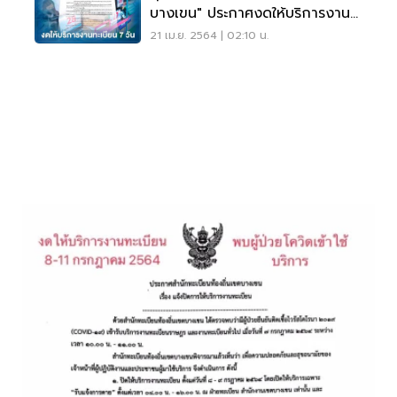
บางเขน" ประกาศงดให้บริการงาน
ทะเบียน 7 วัน
21 เม.ย. 2564 | 02:10 น.