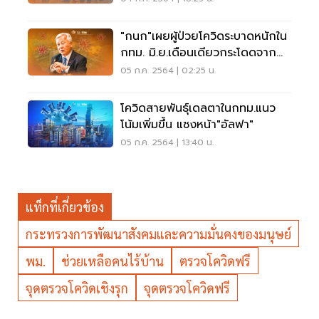
"กนก"เผยผู้ป่วยโควิดระบาดหนักใน
กทม. มิ.ย.เดือนเดียวกระโดดจาก
5% เป็น 70 %
05 ก.ค. 2564 | 02:25 น.
โควิดสายพันธุ์เดลตาในกทม.แนว
โน้มเพิ่มขึ้น แซงหน้า"อัลฟา"
05 ก.ค. 2564 | 13:40 น.
แท็กที่เกี่ยวข้อง
กระทรวงการพัฒนาสังคมและความมั่นคงของมนุษย์
พม.
ช่วยเหลือคนไร้บ้าน
ตรวจโควิดฟรี
จุดตรวจโควิดเชิงรุก
จุดตรวจโควิดฟรี