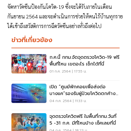
จัดหาวัคซีนป้องกันโควิด-19 ซึ่งจะได้รับภายในเดือน
กันยายน 2564 และจะดำเนินการช่วยให้คนไร้บ้านทุกราย
ได้เข้าถึงสวัสดิการการฉีดวัคซีนอย่างทั่วถึงต่อไป
ข่าวที่เกี่ยวข้อง
ก.ค.นี้ กทม.จัดจุดตรวจโควิด-19 ฟรี
พื้นที่ไหน เขตอะไร เช็กได้ที่นี่
01 ก.ค. 2564 | 17:55 น.
เปิด ”ศูนย์พักคอยเพื่อส่งต่อ
บางแค”รองรับผู้ป่วยโควิดตกค้าง
6 ก.ค.นี้
04 ก.ค. 2564 | 11:33 น.
จุดตรวจโควิดฟรี ในพื้นที่กทม.วันที่
5 -31 ก.ค. มีที่ไหนบ้าง เช็คเลยที่นี่
04 ก.ค. 2564 | 18:23 น.