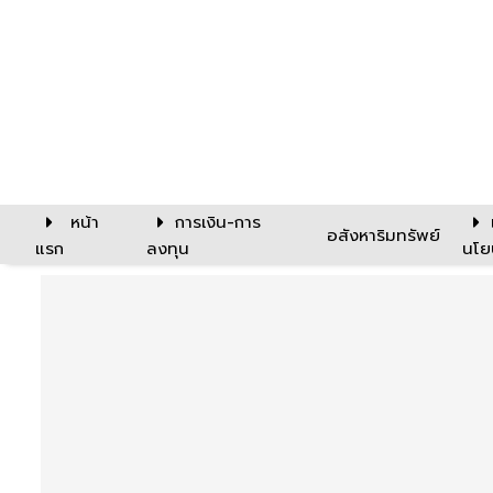
หน้า
การเงิน-การ
อสังหาริมทรัพย์
แรก
ลงทุน
นโย