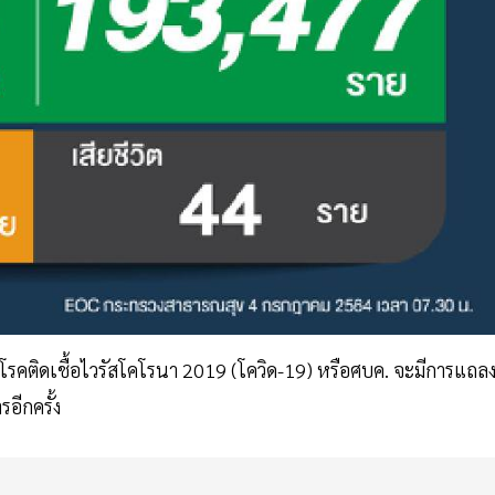
รคติดเชื้อไวรัสโคโรนา 2019 (โควิด-19) หรือศบค. จะมีการแถล
ีกครั้ง