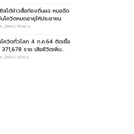
ซิลโต้ข่าวสื่อท้องถิ่นแฉ หมอฉีด
ซีนโควิดหมดอายุให้ประชาชน
ค. 2564 | 18:40 น.
โควิดทั่วโลก 4 ก.ค.64 ติดเชื้อ
ม 371,678 ราย เสียชีวิตเพิ่ม
53 ราย
ค. 2564 | 23:51 น.