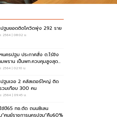
ปฐมยอดติดโควิดพุ่ง 292 ราย
.ย. 2564 | 08:02 น.
ว่าฯนครปฐม ประกาศสั่ง ต.ไร่ขิง
ามพราน เป็นพท.ควบคุมสูงสุด
เข้มงวด
.ย. 2564 | 02:10 น.
ปฐมเจอ 2 คลัสเตอร์ใหญ่ ติด
้อรวมเกือบ 300 คน
.ย. 2564 | 09:45 น.
ดใช้ปี65 ทช.ตัด ถนน8เลน
่อม”ศูนย์ราชการนครปฐม”คืบ60%