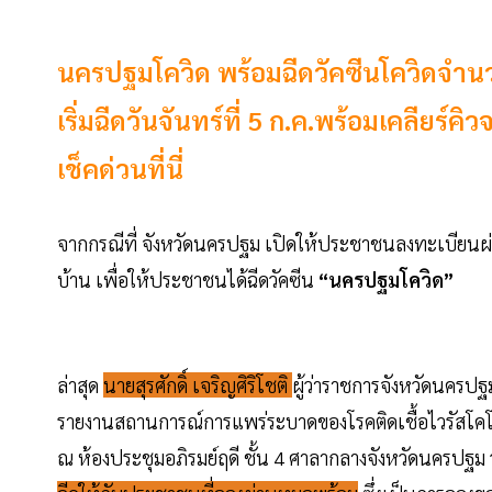
นครปฐมโควิด พร้อมฉีดวัคซีนโควิดจำนว
เริ่มฉีดวันจันทร์ที่ 5 ก.ค.พร้อมเคลียร์ค
เช็คด่วนที่นี่
จากกรณีที่ จังหวัดนครปฐม เปิดให้ประชาชนลงทะเบียนผ
บ้าน เพื่อให้ประชาชนได้ฉีดวัคซีน
“นครปฐมโควิด”
ล่าสุด
นายสุรศักดิ์ เจริญศิริโชติ
ผู้ว่าราชการจังหวัดนครปฐม
รายงานสถานการณ์การแพร่ระบาดของโรคติดเชื้อไวรัสโคโร
ณ ห้องประชุมอภิรมย์ฤดี ชั้น 4 ศาลากลางจังหวัดนครปฐม ว่