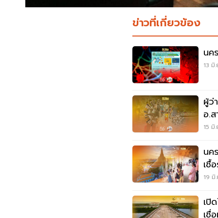
ข่าวที่เกี่ยวข้อง
นคร
13 มิ
ผู้
อ.ส
และ
15 มิ
นคร
เชื
19 มิ
เปิ
เชื