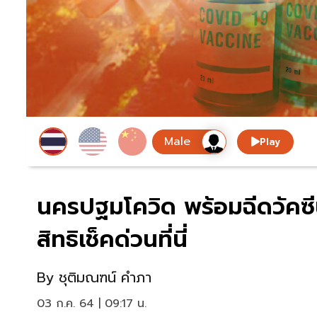
Play
นครปฐมโควิด พร้อมฉีดวัคซี
สิทธิเช็คด่วนที่นี่
By
ชุติมณฑน์ คำภา
03 ก.ค. 64 | 09:17 น.