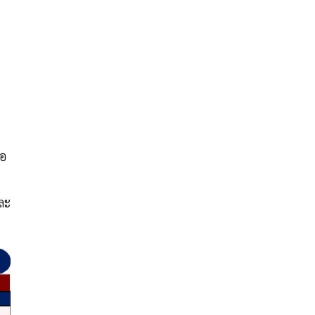
ือ
และ
ง