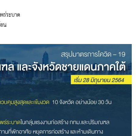
่แพร่ระบาด
้อน