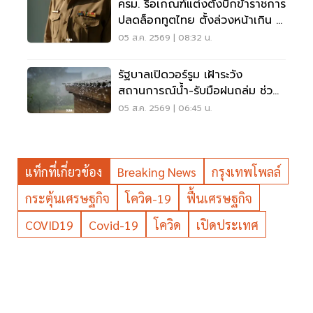
ครม. รื้อเกณฑ์แต่งตั้งบิ๊กข้าราชการ
ปลดล็อกทูตไทย ตั้งล่วงหน้าเกิน 2
เดือน
05 ส.ค. 2569 | 08:32 น.
รัฐบาลเปิดวอร์รูม เฝ้าระวัง
สถานการณ์น้ำ-รับมือฝนถล่ม ช่วย
เหลือปชช. 24 ชม.
05 ส.ค. 2569 | 06:45 น.
แท็กที่เกี่ยวข้อง
Breaking News
กรุงเทพโพลล์
กระตุ้นเศรษฐกิจ
โควิด-19
ฟื้นเศรษฐกิจ
COVID19
Covid-19
โควิด
เปิดประเทศ