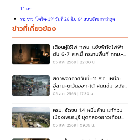
11 เท่า
รวมข่าว "โควิด-19" วันที่ 26 มิ.ย.64 แบบอัพเดทล่าสุด
ข่าวที่เกี่ยวข้อง
เตือนผู้ใช้ไฟ กฟน. แจ้งพิกัดไฟฟ้า
ดับ 6-7 ส.ค.นี้ กระทบพื้นที่ กทม.-
นนทบุรี-สมุทรปราการ
05 ส.ค. 2569 | 22:00 น.
สภาพอากาศวันนี้–11 ส.ค. เหนือ-
อีสาน-ตะวันออก-ใต้ ฝนถล่ม ระวัง
น้ำป่า น้ำท่วมขัง
05 ส.ค. 2569 | 17:30 น.
ครม. อัดงบ 1.4 หมื่นล้าน แก้ท่วม
เมืองเพชรบุรี ขุดคลองยาวเกือบ
40 กม.
05 ส.ค. 2569 | 09:36 น.